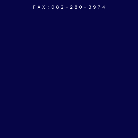
ＦＡＸ：０８２－２８０－３９７４