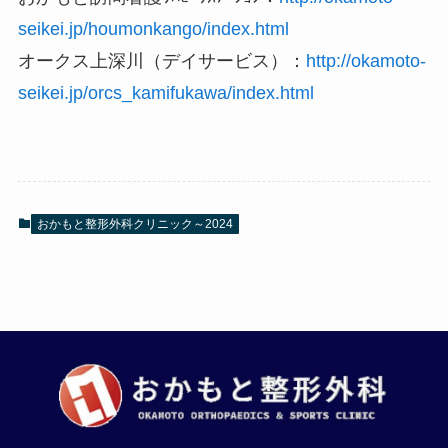
seikei.jp/houmonkango/index.html
オークス上深川（デイサービス）：
http://okamoto-
seikei.jp/orcs_kamifukawa/index.html
おかもと整形外科クリニック～2024