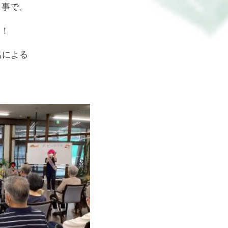
う事で、
！！
名による