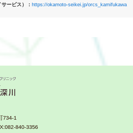
イサービス）：
https://okamoto-seikei.jp/orcs_kamifukawa
34-1
AX:082-840-3356