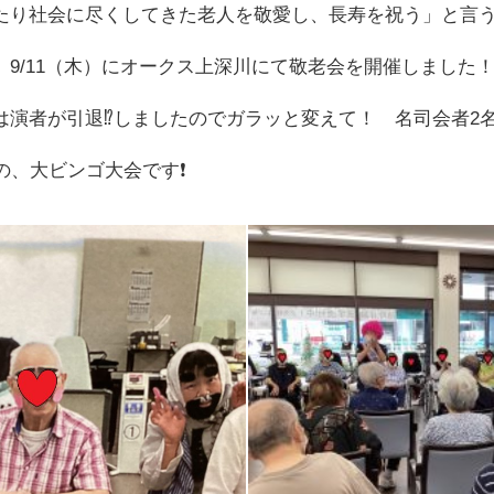
たり社会に尽くしてきた老人を敬愛し、長寿を祝う」と言
9/11（木）にオークス上深川にて敬老会を開催しました
は演者が引退⁉️しましたのでガラッと変えて！ 名司会者2
の、大ビンゴ大会です❗️