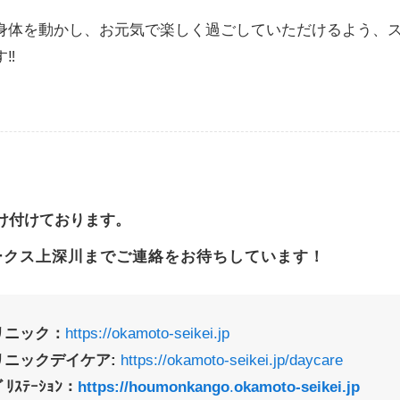
身体を動かし、お元気で楽しく過ごしていただけるよう、
‼️
け付けております。
ークス上深川までご連絡をお待ちしています！
リニック：
https://okamoto-seikei.jp
リニックデイケア:
https://okamoto-seikei.jp/daycare
ｽﾃｰｼｮﾝ：
https://
houmonkango
.
okamoto-seikei.jp