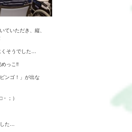
いていただき、縦、
！
にくそうでした…
っこ‼️
ビンゴ！」が出な
□・；）
した…