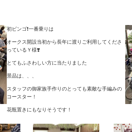
初ビンゴ❗️一番乗りは
オークス開設当初から長年に渡りご利用してくださ
っているＹ様❣️
とてもふさわしい方に当たりました
景品は、、、
スタッフの御家族手作りのとっても素敵な手編みの
コースター！
花瓶置きにもなりそうです！